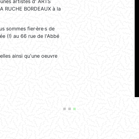
eunes artistes d' ARTS
de LA RUCHE BORDEAUX à la
ous sommes fier·ère·s de
née (!) au 66 rue de l'Abbé
lles ainsi qu'une oeuvre