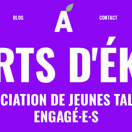
BLOG
CONTACT
RTS
D'É
CIATION DE JEUNES TA
ENGAGÉ·E·S