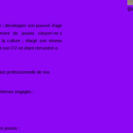
@a
l ; développer son pouvoir d’agir
lement de jeunes citoyen·ne·s
 la culture ; élargir son réseau
 à son CV en étant rémunéré·e.
n professionnelle de nos
e thèmes engagés ;
s jeunes ;