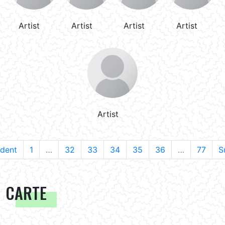
Artist
Artist
Artist
Artist
Artist
édent
1
…
32
33
34
35
36
…
77
S
CARTE