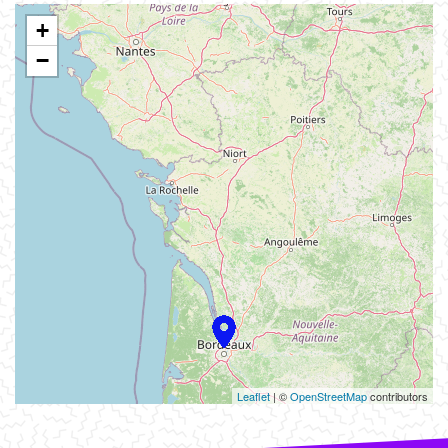
+
−
Leaflet
| ©
OpenStreetMap
contributors