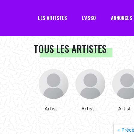
LES ARTISTES
L'ASSO
ANNONCES
TOUS LES ARTISTES
Artist
Artist
Artist
« Préc