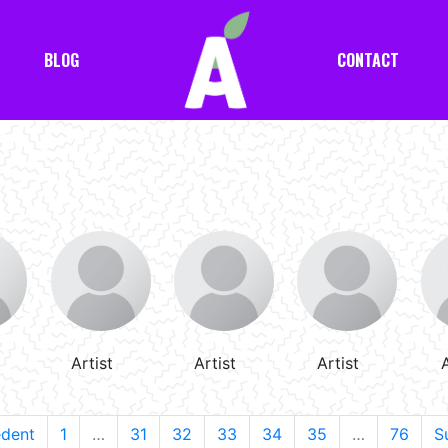
BLOG
CONTACT
Artist
Artist
Artist
A
édent
1
…
31
32
33
34
35
…
76
S