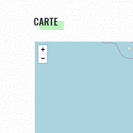
CARTE
+
−