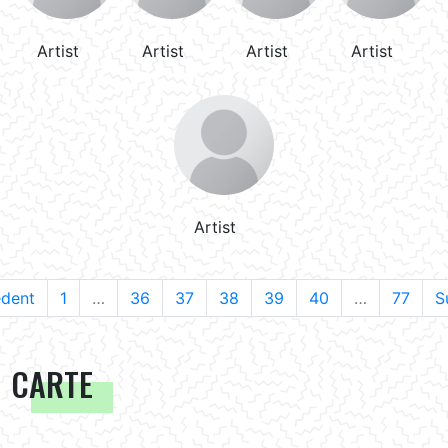
Artist
Artist
Artist
Artist
Artist
édent
1
…
36
37
38
39
40
…
77
S
CARTE