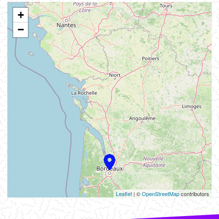
+
−
Leaflet
| ©
OpenStreetMap
contributors