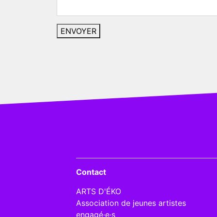
Contact
ARTS D'ÉKO
Association de jeunes artistes
engagé·e·s