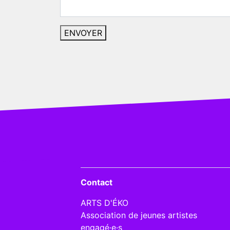
Contact
ARTS D'ÉKO
Association de jeunes artistes
engagé·e·s