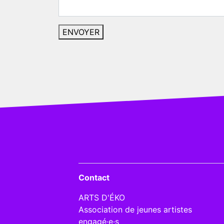
Contact
ARTS D'ÉKO
Association de jeunes artistes
engagé·e·s