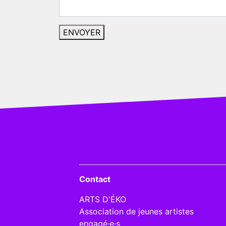
Contact
ARTS D'ÉKO
Association de jeunes artistes
engagé·e·s