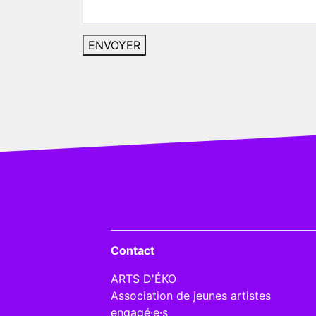
Contact
ARTS D'ÉKO
Association de jeunes artistes
engagé·e·s